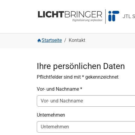
Zur Hauptnavigation springen
Zum Hauptinhalt springen
Zur Fußzeile springen
JTL S
Sie sind hier:
Startseite
Kontakt
Ihre persönlichen Daten
Pflichtfelder sind mit * gekennzeichnet
Vor- und Nachname
*
Unternehmen