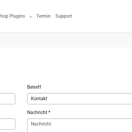
hop Plugins
Termin
Support
Submenu for "JTL Shop Plugins"
Betreff
Nachricht
*